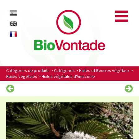
Biovontade
ES
EN
FR
Catégories de produits
>
Catégories
>
Huiles et Beurres végétaux
>
Huiles végétales
>
Huiles végétales d'Amazonie