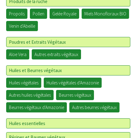
Produits de la ruche
Propolis
Pollen
Gelée Royale
Miels Monofloraux BIO
Venin d'Abeille
Poudres et Extraits Végétaux
Aloe Vera
Autres extraits végétaux
Huiles et Beurres végétaux
Huiles végétales
Huiles végétales d'Amazonie
Autres huiles végétales
Beurres végétaux
Beurres végétaux d'Amazonie
Autres beurres végétaux
Huiles essentielles
Résines et Baumes végétaux