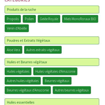
Produits de la ruche
Propolis
Pollen
Gelée Royale
Miels Monofloraux BIO
Venin d'Abeille
Poudres et Extraits Végétaux
Aloe Vera
Autres extraits végétaux
Huiles et Beurres végétaux
Huiles végétales
Huiles végétales d'Amazonie
Autres huiles végétales
Beurres végétaux
Beurres végétaux d'Amazonie
Autres beurres végétaux
Huiles essentielles