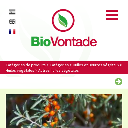
Biovontade
ES
EN
FR
Catégories de produits
>
Catégories
>
Huiles et Beurres végétaux
>
Huiles végétales
>
Autres huiles végétales