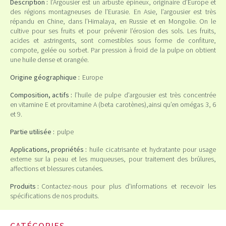
Description :
l’Argousier est un arbuste épineux, originaire d’Europe et
des régions montagneuses de l’Eurasie. En Asie, l’argousier est très
répandu en Chine, dans l’Himalaya, en Russie et en Mongolie. On le
cultive pour ses fruits et pour prévenir l’érosion des sols. Les fruits,
acides et astringents, sont comestibles sous forme de confiture,
compote, gelée ou sorbet. Par pression à froid de la pulpe on obtient
une huile dense et orangée.
Origine géographique :
Europe
Composition, actifs :
l’huile de pulpe d’argousier est très concentrée
en vitamine E et provitamine A (beta carotènes),ainsi qu’en omégas 3, 6
et 9.
Partie utilisée :
pulpe
Applications, propriétés :
huile cicatrisante et hydratante pour usage
externe sur la peau et les muqueuses, pour traitement des brûlures,
affections et blessures cutanées.
Produits :
Contactez-nous pour plus d'informations et recevoir les
spécifications de nos produits.
CATÉGORIES