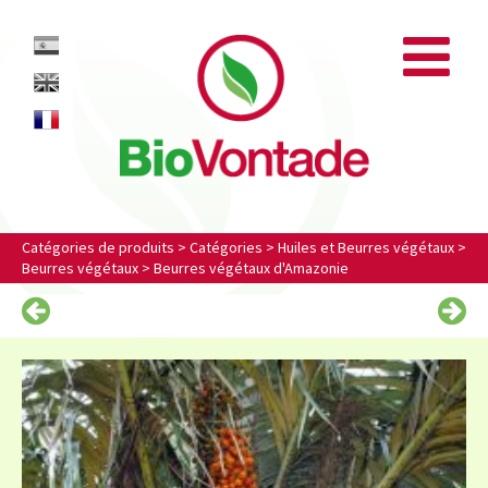
Biovontade
ES
EN
FR
Catégories de produits
>
Catégories
>
Huiles et Beurres végétaux
>
Beurres végétaux
>
Beurres végétaux d'Amazonie