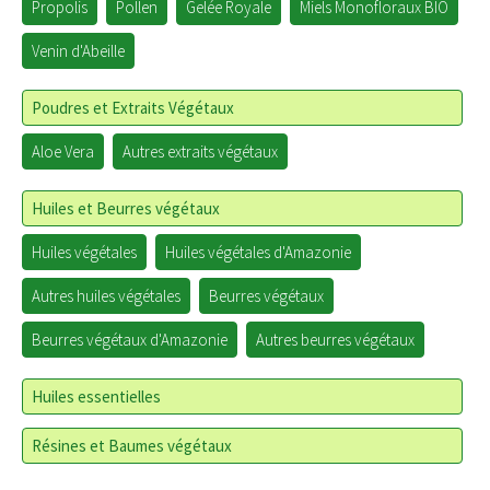
Propolis
Pollen
Gelée Royale
Miels Monofloraux BIO
Venin d'Abeille
Poudres et Extraits Végétaux
Aloe Vera
Autres extraits végétaux
Huiles et Beurres végétaux
Huiles végétales
Huiles végétales d'Amazonie
Autres huiles végétales
Beurres végétaux
Beurres végétaux d'Amazonie
Autres beurres végétaux
Huiles essentielles
Résines et Baumes végétaux