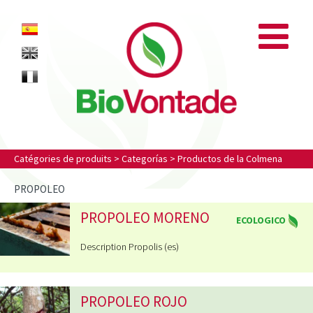
Biovontade
ES
EN
FR
Catégories de produits
>
Categorías
>
Productos de la Colmena
PROPOLEO
PROPOLEO MORENO
ECOLOGICO
Description Propolis (es)
PROPOLEO ROJO