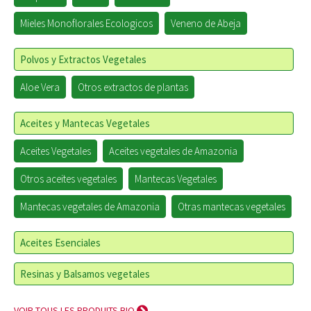
Mieles Monoflorales Ecologicos
Veneno de Abeja
Polvos y Extractos Vegetales
Aloe Vera
Otros extractos de plantas
Aceites y Mantecas Vegetales
Aceites Vegetales
Aceites vegetales de Amazonia
Otros aceites vegetales
Mantecas Vegetales
Mantecas vegetales de Amazonia
Otras mantecas vegetales
Aceites Esenciales
Resinas y Balsamos vegetales
VOIR TOUS LES PRODUITS BIO