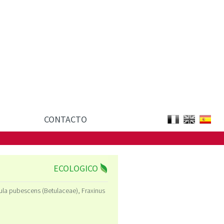
FR
EN
ES
CONTACTO
ECOLOGICO
ula pubescens (Betulaceae), Fraxinus