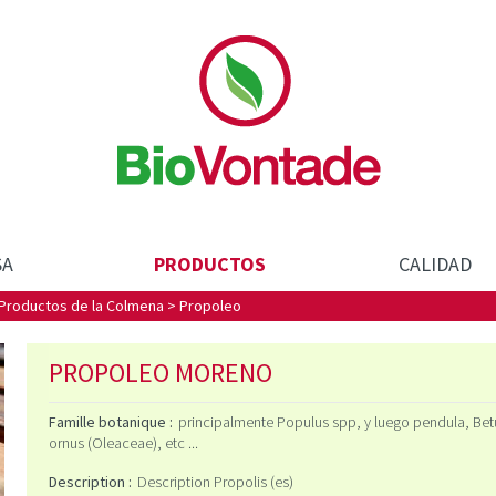
Biovontade
SA
PRODUCTOS
CALIDAD
Productos de la Colmena
>
Propoleo
PROPOLEO MORENO
Famille botanique :
principalmente Populus spp, y luego pendula, Bet
ornus (Oleaceae), etc ...
Description :
Description Propolis (es)