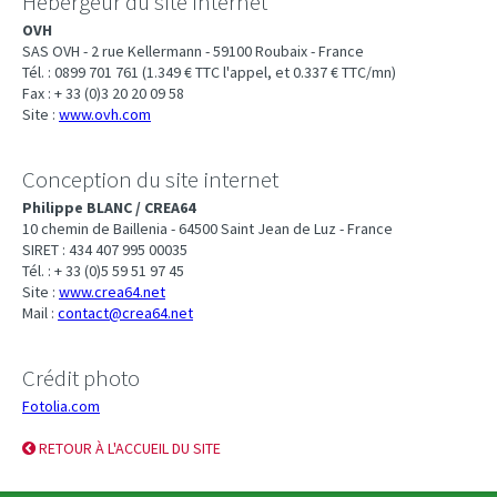
Hébergeur du site internet
OVH
SAS OVH - 2 rue Kellermann - 59100 Roubaix - France
Tél. : 0899 701 761 (1.349 € TTC l'appel, et 0.337 € TTC/mn)
Fax : + 33 (0)3 20 20 09 58
Site :
www.ovh.com
Conception du site internet
Philippe BLANC / CREA64
10 chemin de Baillenia - 64500 Saint Jean de Luz - France
SIRET : 434 407 995 00035
Tél. : + 33 (0)5 59 51 97 45
Site :
www.crea64.net
Mail :
contact@crea64.net
Crédit photo
Fotolia.com
RETOUR À L'ACCUEIL DU SITE