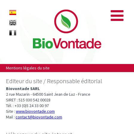
Biovontade
ES
EN
FR
Mentions légales du site
Editeur du site / Responsable éditorial
Biovontade SARL
2 rue Mazarin - 64500 Saint Jean de Luz - France
SIRET : 515 030 542 00028
Tél. : +33 (0)5 24 33 00 97
Site :
www.biovontade.com
Mail :
contact@biovontade.com