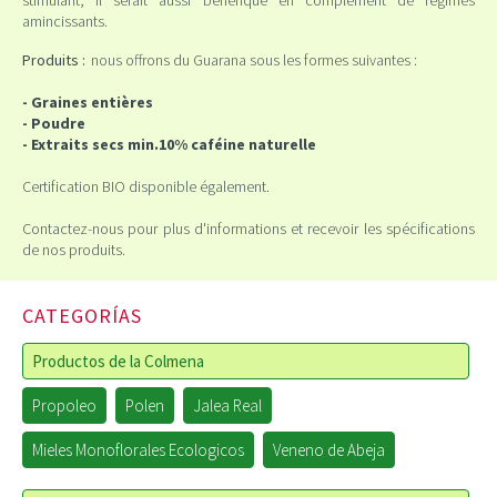
stimulant, Il serait aussi bénéfique en complément de régimes
amincissants.
Produits :
nous offrons du Guarana sous les formes suivantes :
- Graines entières
- Poudre
- Extraits secs min.10% caféine naturelle
Certification BIO disponible également.
Contactez-nous pour plus d'informations et recevoir les spécifications
de nos produits.
CATEGORÍAS
Productos de la Colmena
Propoleo
Polen
Jalea Real
Mieles Monoflorales Ecologicos
Veneno de Abeja