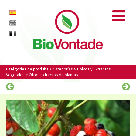
Biovontade
ES
EN
FR
Catégories de produits
>
Categorías
>
Polvos y Extractos
Vegetales
>
Otros extractos de plantas