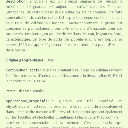
Description :
le guarana est un arbuste originaire de l'Amazonie
brésilienne. Le guarana est aujourd’hui cultivé dans les États de
l'Amazonas, du Mato-Grosso et de Bahia. Sa graine contient une forte
concentration de caféine qui en fait la plante connue contenant le plus
haut taux de caféine au monde. Traditionnellement la graine est
consommée par certaines tribus d’Amérindiens d’Amazonie pour ses
propriétés stimulantes, en poudre diluée dans de l’eau, le gout est âpre,
caractéristique. Un type de soda très populaire au Brésil depuis les
années 1930 est appelé “guarana” et est est fabriqué à partir d'extraits
de la plante.
Origine géographique :
Brasil
Composition, actifs :
la graine contient beaucoup de caféine (environ
3 à 4%), mais aussi d'autres alcaloïdes comme la théophylline (0,4%) et
la théobromine (0,005%).
Partie utilisée :
semilla
Applications, propriétés :
le guarana est très apprécié en
phytothérapie. Il est reconnu pour son effet stimulant dû à la caféine et
dans une moindre mesure à d’autres substances qui agissent également
sur les facultés intellectuelles : xanthines telles que la théobromine. Il
améliore la concentration et la mémoire. C'est un psychotrope