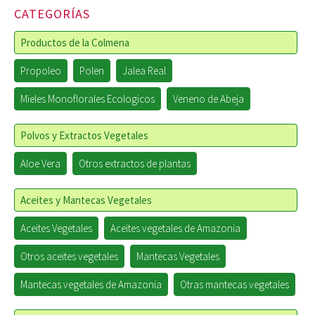
CATEGORÍAS
Productos de la Colmena
Propoleo
Polen
Jalea Real
Mieles Monoflorales Ecologicos
Veneno de Abeja
Polvos y Extractos Vegetales
Aloe Vera
Otros extractos de plantas
Aceites y Mantecas Vegetales
Aceites Vegetales
Aceites vegetales de Amazonia
Otros aceites vegetales
Mantecas Vegetales
Mantecas vegetales de Amazonia
Otras mantecas vegetales