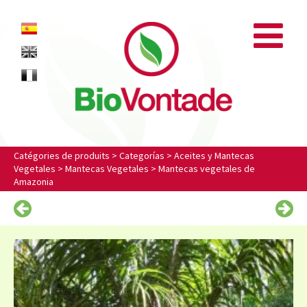
Biovontade
ES
EN
FR
Catégories de produits
>
Categorías
>
Aceites y Mantecas
Vegetales
>
Mantecas Vegetales
>
Mantecas vegetales de
Amazonia