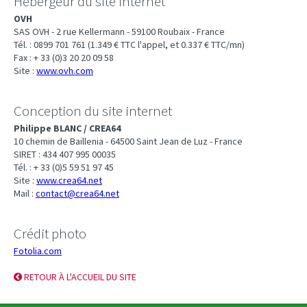
Hébergeur du site internet
OVH
SAS OVH - 2 rue Kellermann - 59100 Roubaix - France
Tél. : 0899 701 761 (1.349 € TTC l'appel, et 0.337 € TTC/mn)
Fax : + 33 (0)3 20 20 09 58
Site :
www.ovh.com
Conception du site internet
Philippe BLANC / CREA64
10 chemin de Baillenia - 64500 Saint Jean de Luz - France
SIRET : 434 407 995 00035
Tél. : + 33 (0)5 59 51 97 45
Site :
www.crea64.net
Mail :
contact@crea64.net
Crédit photo
Fotolia.com
RETOUR À L'ACCUEIL DU SITE