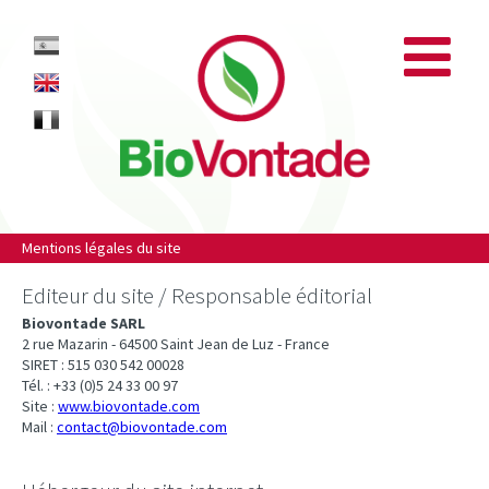
Biovontade
ES
EN
FR
Mentions légales du site
Editeur du site / Responsable éditorial
Biovontade SARL
2 rue Mazarin - 64500 Saint Jean de Luz - France
SIRET : 515 030 542 00028
Tél. : +33 (0)5 24 33 00 97
Site :
www.biovontade.com
Mail :
contact@biovontade.com